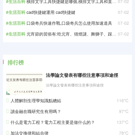
#生活百科
橫排文字工具快捷鍵是哪個,橫排文字工具和直排文字工具
07-02
#生活百科
cad快捷鍵運用 cad快捷鍵
07-02
#生活百科
口袋奇兵快速作戰,口袋奇兵怎么使用加速道具
07-02
#生活百科
元宵節的習俗有:吃元宵、猜燈謎、舞獅子、踩高蹺、鬧花燈等習俗 元宵節都有什么習俗
07-02
排行榜
法學論文發表有哪些注意事項和途徑
法學論文發表有哪些注意事項和途徑
人體解剖生理學知識點總結
116℃
讀金融在職研究生有用嗎？
97℃
什么是電力工程？電力工程主要是做什么的？
137℃
加法交換律和結合律
78℃