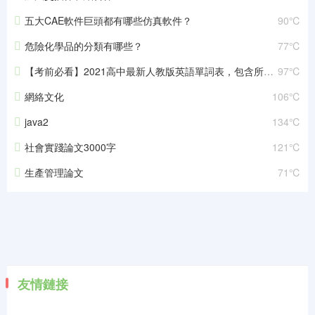
五大CAE軟件巨頭都有哪些仿真軟件？
90℃
危險化學品的分類有哪些？
77℃
【考前必看】2021高中最新人教版英語單詞表，包含所有必修！
97℃
網絡文化
106℃
java2
134℃
社會實踐論文3000字
121℃
生產管理論文
71℃
友情鏈接