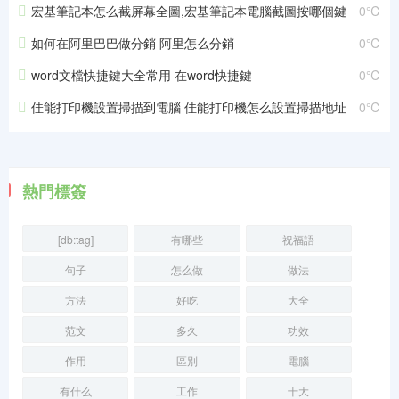
宏基筆記本怎么截屏幕全圖,宏基筆記本電腦截圖按哪個鍵
0℃
如何在阿里巴巴做分銷 阿里怎么分銷
0℃
word文檔快捷鍵大全常用 在word快捷鍵
0℃
佳能打印機設置掃描到電腦 佳能打印機怎么設置掃描地址
0℃
熱門標簽
[db:tag]
有哪些
祝福語
句子
怎么做
做法
方法
好吃
大全
范文
多久
功效
作用
區別
電腦
有什么
工作
十大