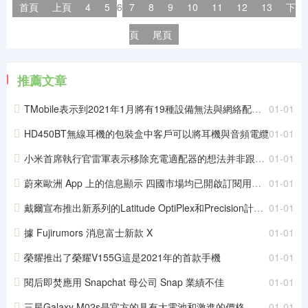
首頁
上頁
4
5
6
7
8
9
10
11
12
13
下
頁
尾頁
推薦文章
TMobile表示到2021年1月將有19種設備無法與網絡配合使用
01-01
HD450BT無線耳機的包裝盒中客戶可以將耳機與音頻電纜
01-01
小米首席執行官雷軍表示移除充電適配器的想法并非跟隨蘋果的腳步
01-01
蔚來歐洲 App 上的信息顯示 四國市場均已開啟訂閱用戶的交付
01-01
戴爾宣布推出新系列的Latitude OptiPlex和Precision計算機
01-01
據 Fujirumors 消息富士新款 X
01-01
榮耀推出了榮耀V155G這是2021年的首款手機
01-01
閱后即焚應用 Snapchat 母公司 Snap 業績不佳
01-01
三星Galaxy M02s是官方的具有大電池和激進的價格
01-01