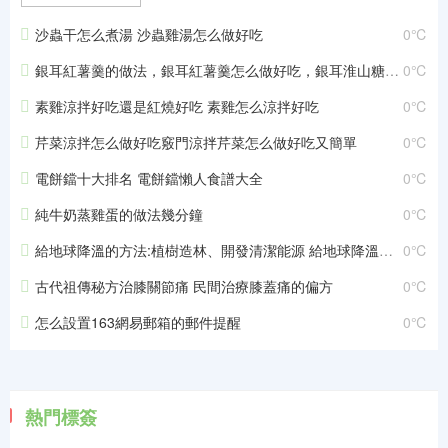
沙蟲干怎么煮湯 沙蟲雞湯怎么做好吃
0℃
銀耳紅薯羹的做法，銀耳紅薯羹怎么做好吃，銀耳淮山糖水的做法大全
0℃
素雞涼拌好吃還是紅燒好吃 素雞怎么涼拌好吃
0℃
芹菜涼拌怎么做好吃竅門涼拌芹菜怎么做好吃又簡單
0℃
電餅鐺十大排名 電餅鐺懶人食譜大全
0℃
純牛奶蒸雞蛋的做法幾分鐘
0℃
給地球降溫的方法:植樹造林、開發清潔能源 給地球降溫的方法10字
0℃
古代祖傳秘方治膝關節痛 民間治療膝蓋痛的偏方
0℃
怎么設置163網易郵箱的郵件提醒
0℃
熱門標簽