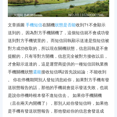
編程日記
財經百科
文章插圖
手機
短信
在關機
狀態
是否能
收到?1不會顯示
裝修百科
送到的 。因為對方手機關機了，這個短信就不會成功發
送到對方手機號里的 。而短信回執顯示送達是指短信被
旅游路線
對方成功收取的，所以現在關機狀態，信息回執是不會
提醒的，只有等對方開機，信息完全被對方接收以后，
才會顯示送達的，這是運營商提供的一種短信回執業務
手機關機狀態
還能
接收短信嗎2首先說結論：不能收到
。 你在停機期間別人發短消息給你，如果對方手機有發
送狀態報告的話，那他的手機就會提示發送失敗，也就
是說你停機時根本發不進短信去 。 如果你手機關機
（且在兩天內開機了），那別人給你發短信時，如果他
是手機有發送狀態報告，那他發給你的信息會發送成