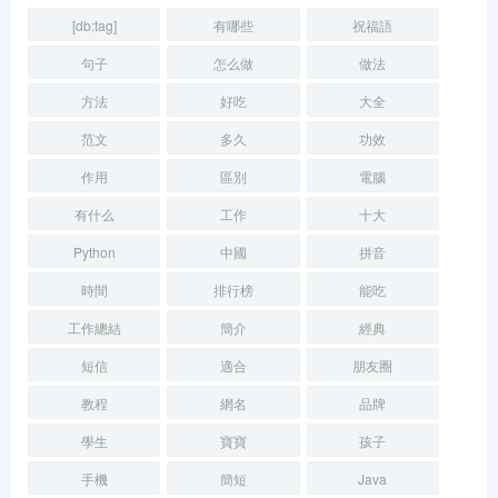
[db:tag]
有哪些
祝福語
句子
怎么做
做法
方法
好吃
大全
范文
多久
功效
作用
區別
電腦
有什么
工作
十大
Python
中國
拼音
時間
排行榜
能吃
工作總結
簡介
經典
短信
適合
朋友圈
教程
網名
品牌
學生
寶寶
孩子
手機
簡短
Java