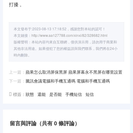
打擾 。
本文發布于:2023-08-13 17:18:52，感謝您對本站的認可！
本文鏈接：
http://www.aa127788.com/xinxi/82/328682.html
版權聲明：本站內容均來自互聯網，僅供演示用，請勿用于商業和
其他非法用途。如果侵犯了您的權益請與我們聯系，我們將在24小
時內刪除。
上一篇：
蘋果怎么取消屏保黑屏 蘋果屏幕永不黑屏在哪里設置
下一篇：
騰訊會議電腦和手機互通嗎 電腦和手機互通嗎
標簽：
狀態
還能
是否能
手機短信
短信
留言與評論（共有
0
條評論）