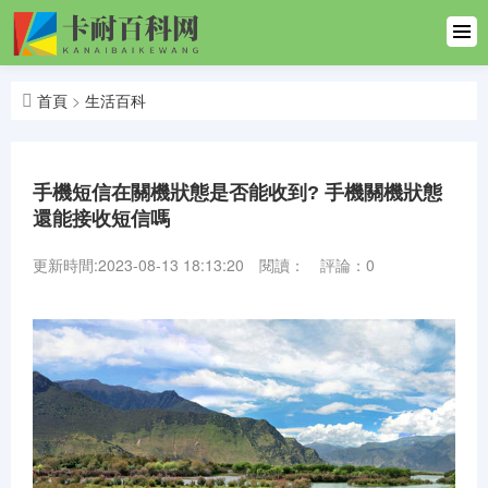
首頁
生活百科
首頁
>
生活百科
生活百科
一
手機短信在關機狀態是否能收到? 手機關機狀態
健康百科
還能接收短信嗎
汽車
更新時間:2023-08-13 18:13:20
閱讀：
評論：0
文學百科
體育百科
范文大全
英語百科