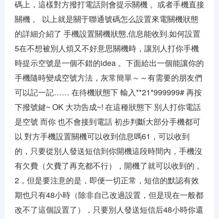
碼上，這樣對方撥打電話則會提示關機 。或者手機直接
關機 。 以上就是關于聯通號碼怎么設置來電關機狀態
的詳細介紹了 手機設置關機狀態,信息能收到.如何設置
5在不想被別人煩又不好意思關機時，讓別人打你手機
時提示空號是一個不錯的idea 。下面給出一個能讓你的
手機隨時變成空號方法，灰常簡單～～有需要的朋友們
可以記一記…… 在待機狀態下 輸入**21*999999# 再按
下撥號鍵~ OK 大功告成~! 在這種狀態下 別人打你電話
是空號 而你 也不會接到電話 初步判斷大部分手機都可
以 對方手機設置關機可以收到信息嗎61，可以收到
的，只要從別人發送短信到你開機這段時間內，手機沒
有欠費（欠費了再充都不行），開機了就可以收到的 。
2，但是要注意的是，即便一切正常，短信的默認有效
期也只有48小時（除非自己改過設置，但是現在一般都
改不了這個設置了），只要別人發送短信后48小時你還