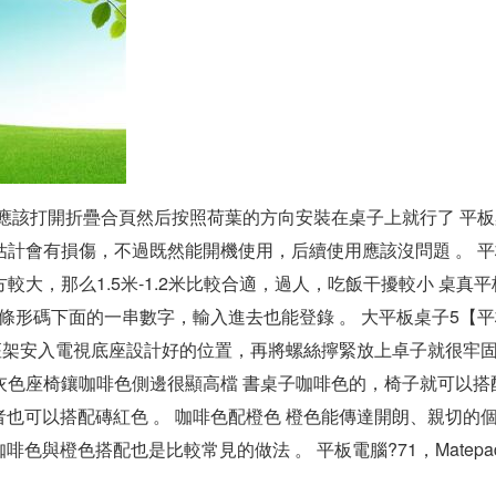
應該打開折疊合頁然后按照荷葉的方向安裝在桌子上就行了 平板
估計會有損傷，不過既然能開機使用，后續使用應該沒問題 。 
大，那么1.5米-1.2米比較合適，過人，吃飯干擾較小 桌真平
條形碼下面的一串數字，輸入進去也能登錄 。 大平板桌子5【
架安入電視底座設計好的位置，再將螺絲擰緊放上卓子就很牢固了
灰色座椅鑲咖啡色側邊很顯高檔 書桌子咖啡色的，椅子就可以搭
也可以搭配磚紅色 。 咖啡色配橙色 橙色能傳達開朗、親切的個
橙色搭配也是比較常見的做法 。 平板電腦?71，Matepad pr