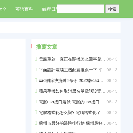
大全
英語百科
編程日記
推薦文章
電腦重啟一直正在關機怎么回事兒,電腦重啟一直在正在關機
08-13
平面設計電腦主機配置推薦一下 平面設計師臺式電腦配置推薦
08-13
cad刪除快捷鍵tr命令 2022版cad刪除快捷鍵
08-13
蘋果手機如何取消黑名單電話設置方法 怎么取消蘋果手機電話黑名單
08-13
電腦usb接口幾伏 電腦的usb接口輸出是幾伏幾安
08-13
電腦格式化怎么辦? 電腦格式化了
08-13
蘇州市最好的醫院排行榜 蘇州最好的醫院排名前十
08-13