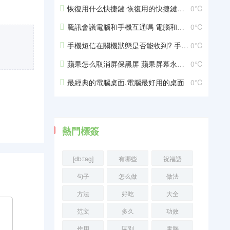
恢復用什么快捷鍵 恢復用的快捷鍵是什么
0℃
騰訊會議電腦和手機互通嗎 電腦和手機互通嗎
0℃
手機短信在關機狀態是否能收到? 手機關機狀態還能接收短信嗎
0℃
蘋果怎么取消屏保黑屏 蘋果屏幕永不黑屏在哪里設置
0℃
最經典的電腦桌面,電腦最好用的桌面
0℃
熱門標簽
[db:tag]
有哪些
祝福語
句子
怎么做
做法
方法
好吃
大全
范文
多久
功效
作用
區別
電腦