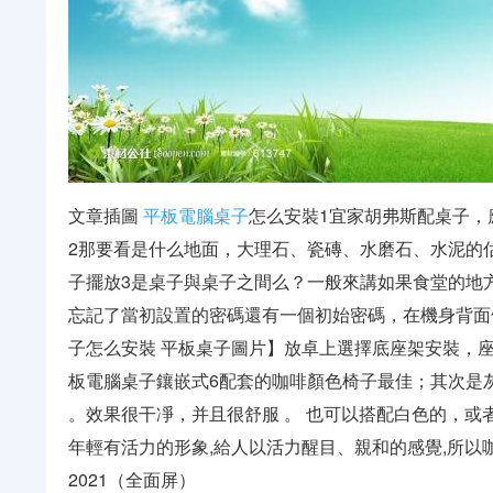
文章插圖
平板
電腦
桌子
怎么安裝1宜家胡弗斯配桌子，
2那要看是什么地面，大理石、瓷磚、水磨石、水泥的
子擺放3是桌子與桌子之間么？一般來講如果食堂的地方較
忘記了當初設置的密碼還有一個初始密碼，在機身背面
子怎么安裝 平板桌子圖片】放卓上選擇底座架安裝，座
板電腦桌子鑲嵌式6配套的咖啡顏色椅子最佳；其次是
。效果很干凈，并且很舒服 。 也可以搭配白色的，或者
年輕有活力的形象,給人以活力醒目、親和的感覺,所以咖啡色與
2021（全面屏）