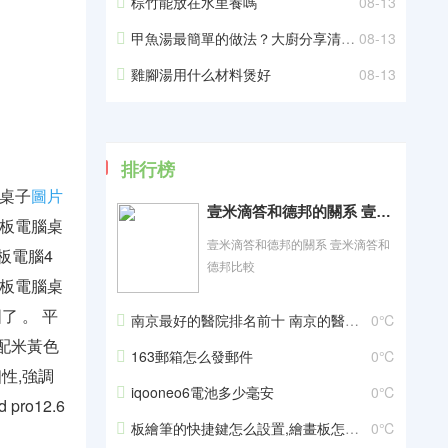
棕竹能放在水里養嗎
08-13
甲魚湯最簡單的做法？大廚分享清燉甲魚家常做法？
08-13
雞腳湯用什么材料煲好
08-13
排行榜
桌子
圖片
壹米滴答和德邦的關系 壹米滴答和德邦比較
平板電腦桌
壹米滴答和德邦的關系 壹米滴答和
板電腦4
德邦比較
平板電腦桌
 。 平
南京最好的醫院排名前十 南京的醫院排名前十有哪些
0℃
配米黃色
163郵箱怎么發郵件
0℃
性,強調
iqooneo6電池多少毫安
0℃
o12.6
板繪筆的快捷鍵怎么設置,繪畫板怎么設置快捷鍵
0℃