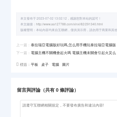
本文發布于:2023-07-02 13:02:12，感謝您對本站的認可！
本文鏈接：
http://www.aa127788.com/xinxi/82/291340.html
版權聲明：本站內容均來自互聯網，僅供演示用，請勿用于商業和其他
上一篇：
泰拉瑞亞電腦版好玩嗎,怎么用手機玩泰拉瑞亞電腦版
下一篇：
電腦主機不關機會起火嗎 電腦主機未關會引起火災么
標簽：
平板
桌子
電腦
圖片
留言與評論（共有
0
條評論）